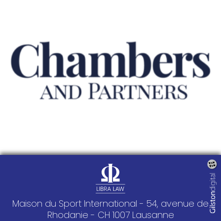
Maison du Sport International - 54, avenue de
Rhodanie - CH 1007 Lausanne